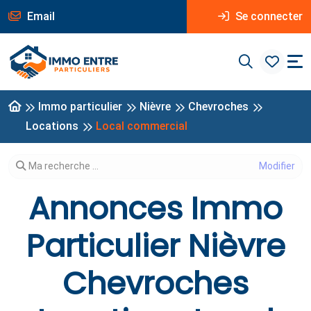
Email
Se connecter
Immo particulier
Nièvre
Chevroches
Locations
Local commercial
Modifier votre recherche
Ma recherche ...
Annonces Immo
Particulier Nièvre
Chevroches